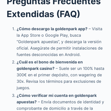
Preguntas Frecuentes
Extendidas (FAQ)
¿Cómo descargo la goldenpark app?
– Visita
la App Store o Google Play, busca
“Goldenpark apuestas”, y descarga la versión
oficial. Asegúrate de permitir instalaciones de
fuentes desconocidas en Android.
¿Cuál es el bono de bienvenida en
goldenpark casino?
– Suele ser un 100% hasta
300€ en el primer depósito, con wagering de
30x. Revisa los términos para exclusiones de
juegos.
¿Cómo verificar mi cuenta en goldenpark
apuestas?
– Envía documentos de identidad y
comprobante de domicilio a través de la