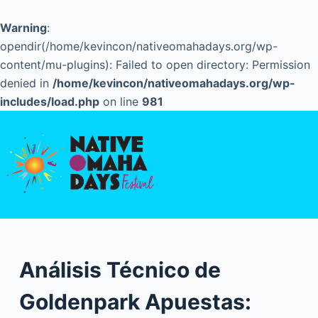
S
Warning
:
k
opendir(/home/kevincon/nativeomahadays.org/wp-
i
content/mu-plugins): Failed to open directory: Permission
p
denied in
/home/kevincon/nativeomahadays.org/wp-
t
includes/load.php
on line
981
o
c
o
n
t
e
n
t
Análisis Técnico de
Goldenpark Apuestas: