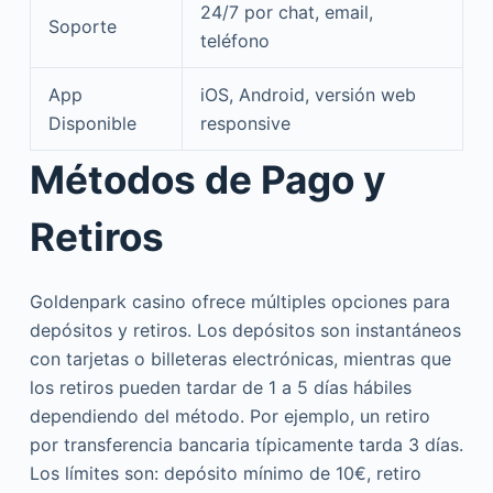
24/7 por chat, email,
Soporte
teléfono
App
iOS, Android, versión web
Disponible
responsive
Métodos de Pago y
Retiros
Goldenpark casino ofrece múltiples opciones para
depósitos y retiros. Los depósitos son instantáneos
con tarjetas o billeteras electrónicas, mientras que
los retiros pueden tardar de 1 a 5 días hábiles
dependiendo del método. Por ejemplo, un retiro
por transferencia bancaria típicamente tarda 3 días.
Los límites son: depósito mínimo de 10€, retiro