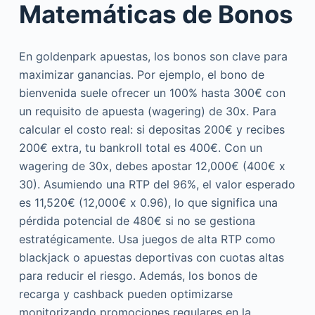
Matemáticas de Bonos
En goldenpark apuestas, los bonos son clave para
maximizar ganancias. Por ejemplo, el bono de
bienvenida suele ofrecer un 100% hasta 300€ con
un requisito de apuesta (wagering) de 30x. Para
calcular el costo real: si depositas 200€ y recibes
200€ extra, tu bankroll total es 400€. Con un
wagering de 30x, debes apostar 12,000€ (400€ x
30). Asumiendo una RTP del 96%, el valor esperado
es 11,520€ (12,000€ x 0.96), lo que significa una
pérdida potencial de 480€ si no se gestiona
estratégicamente. Usa juegos de alta RTP como
blackjack o apuestas deportivas con cuotas altas
para reducir el riesgo. Además, los bonos de
recarga y cashback pueden optimizarse
monitorizando promociones regulares en la