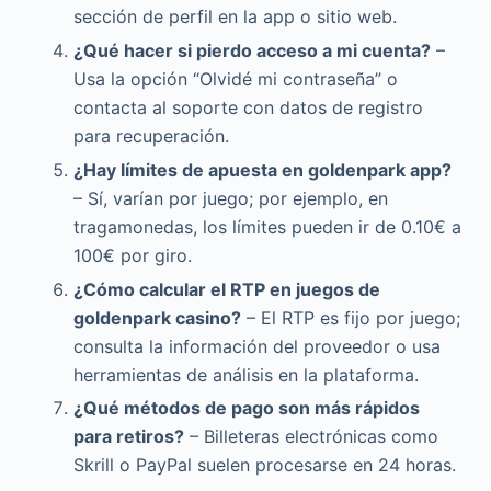
sección de perfil en la app o sitio web.
¿Qué hacer si pierdo acceso a mi cuenta?
–
Usa la opción “Olvidé mi contraseña” o
contacta al soporte con datos de registro
para recuperación.
¿Hay límites de apuesta en goldenpark app?
– Sí, varían por juego; por ejemplo, en
tragamonedas, los límites pueden ir de 0.10€ a
100€ por giro.
¿Cómo calcular el RTP en juegos de
goldenpark casino?
– El RTP es fijo por juego;
consulta la información del proveedor o usa
herramientas de análisis en la plataforma.
¿Qué métodos de pago son más rápidos
para retiros?
– Billeteras electrónicas como
Skrill o PayPal suelen procesarse en 24 horas.