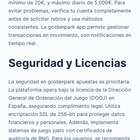
mínimo de 20€, y máximo diario de 5,000€. Para
evitar problemas, verifica tu cuenta completamente
antes de solicitar retiros y usa métodos
consistentes. La goldenpark app permite gestionar
transacciones en movimiento, con notificaciones en
tiempo real.
Seguridad y Licencias
La seguridad en goldenpark apuestas es prioritaria.
La plataforma opera bajo la licencia de la Dirección
General de Ordenación del Juego (DGOJ) en
España, asegurando cumplimiento legal. Utiliza
encriptación SSL de 256-bit para proteger datos
financieros y personales. Además, implementa
sistemas de juego justo con certificados de
auditoría de RNG. Para los usuarios, se recomienda