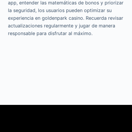
app, entender las matemáticas de bonos y priorizar
la seguridad, los usuarios pueden optimizar su
experiencia en goldenpark casino. Recuerda revisar
actualizaciones regularmente y jugar de manera
responsable para disfrutar al máximo.