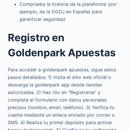
Comprueba la licencia de la plataforma (por
ejemplo, de la DGOJ en España) para
garantizar seguridad.
Registro en
Goldenpark Apuestas
Para acceder a goldenpark apuestas, sigue estos
pasos detallados: 1) Visita el sitio web oficial o
descarga la goldenpark app desde tiendas
autorizadas. 2) Haz clic en “Registrarse” y
completa el formulario con datos personales
precisos (nombre, email, teléfono). 3) Verifica tu
cuenta mediante un enlace enviado por correo o
SMS. 4) Realiza tu primer depósito para activar