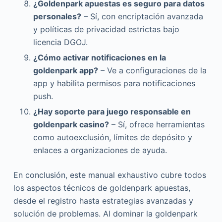
¿Goldenpark apuestas es seguro para datos
personales?
– Sí, con encriptación avanzada
y políticas de privacidad estrictas bajo
licencia DGOJ.
¿Cómo activar notificaciones en la
goldenpark app?
– Ve a configuraciones de la
app y habilita permisos para notificaciones
push.
¿Hay soporte para juego responsable en
goldenpark casino?
– Sí, ofrece herramientas
como autoexclusión, límites de depósito y
enlaces a organizaciones de ayuda.
En conclusión, este manual exhaustivo cubre todos
los aspectos técnicos de goldenpark apuestas,
desde el registro hasta estrategias avanzadas y
solución de problemas. Al dominar la goldenpark