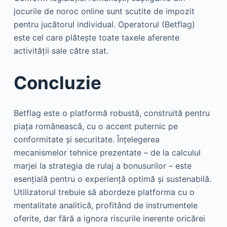
jocurile de noroc online sunt scutite de impozit
pentru jucătorul individual. Operatorul (Betflag)
este cel care plătește toate taxele aferente
activității sale către stat.
Concluzie
Betflag este o platformă robustă, construită pentru
piața românească, cu o accent puternic pe
conformitate și securitate. Înțelegerea
mecanismelor tehnice prezentate – de la calculul
marjei la strategia de rulaj a bonusurilor – este
esențială pentru o experiență optimă și sustenabilă.
Utilizatorul trebuie să abordeze platforma cu o
mentalitate analitică, profitând de instrumentele
oferite, dar fără a ignora riscurile inerente oricărei