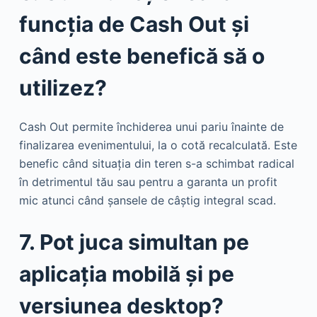
funcția de Cash Out și
când este benefică să o
utilizez?
Cash Out permite închiderea unui pariu înainte de
finalizarea evenimentului, la o cotă recalculată. Este
benefic când situația din teren s-a schimbat radical
în detrimentul tău sau pentru a garanta un profit
mic atunci când șansele de câștig integral scad.
7. Pot juca simultan pe
aplicația mobilă și pe
versiunea desktop?