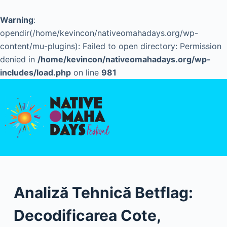
S
Warning
:
k
opendir(/home/kevincon/nativeomahadays.org/wp-
i
content/mu-plugins): Failed to open directory: Permission
p
denied in
/home/kevincon/nativeomahadays.org/wp-
t
includes/load.php
on line
981
o
c
o
n
t
e
n
t
Analiză Tehnică Betflag:
Decodificarea Cote,