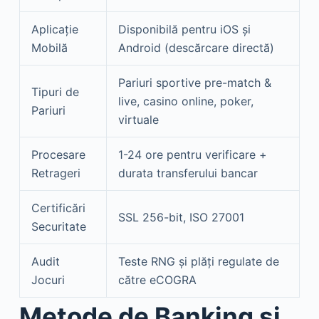
Aplicație
Disponibilă pentru iOS și
Mobilă
Android (descărcare directă)
Pariuri sportive pre-match &
Tipuri de
live, casino online, poker,
Pariuri
virtuale
Procesare
1-24 ore pentru verificare +
Retrageri
durata transferului bancar
Certificări
SSL 256-bit, ISO 27001
Securitate
Audit
Teste RNG și plăți regulate de
Jocuri
către eCOGRA
Metode de Banking și