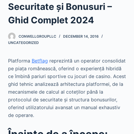
Securitate și Bonusuri –
Ghid Complet 2024
CONWELLGROUPLLC
DECEMBER 14, 2016
UNCATEGORIZED
Platforma
Betflag
reprezintă un operator consolidat
pe piața românească, oferind o experiență hibridă
ce îmbină pariuri sportive cu jocuri de casino. Acest
ghid tehnic analizează arhitectura platformei, de la
mecanismele de calcul al coteților până la
protocolul de securitate și structura bonusurilor,
oferind utilizatorului avansat un manual exhaustiv
de operare.