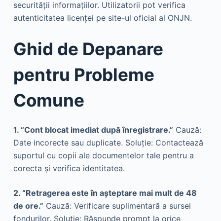
securității informațiilor. Utilizatorii pot verifica
autenticitatea licenței pe site-ul oficial al ONJN.
Ghid de Depanare
pentru Probleme
Comune
1. “Cont blocat imediat după înregistrare.”
Cauză:
Date incorecte sau duplicate. Soluție: Contactează
suportul cu copii ale documentelor tale pentru a
corecta și verifica identitatea.
2. “Retragerea este în așteptare mai mult de 48
de ore.”
Cauză: Verificare suplimentară a sursei
fondurilor. Soluție: Răspunde prompt la orice