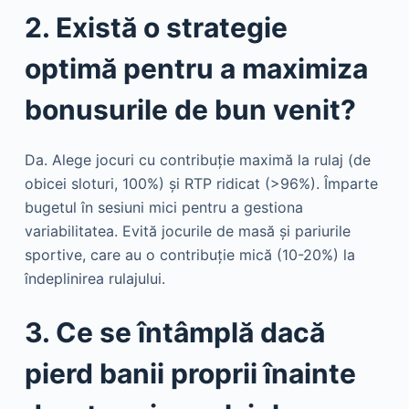
2. Există o strategie
optimă pentru a maximiza
bonusurile de bun venit?
Da. Alege jocuri cu contribuție maximă la rulaj (de
obicei sloturi, 100%) și RTP ridicat (>96%). Împarte
bugetul în sesiuni mici pentru a gestiona
variabilitatea. Evită jocurile de masă și pariurile
sportive, care au o contribuție mică (10-20%) la
îndeplinirea rulajului.
3. Ce se întâmplă dacă
pierd banii proprii înainte