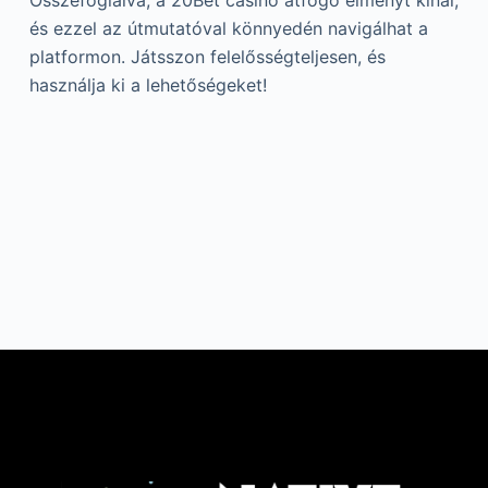
és ezzel az útmutatóval könnyedén navigálhat a
platformon. Játsszon felelősségteljesen, és
használja ki a lehetőségeket!