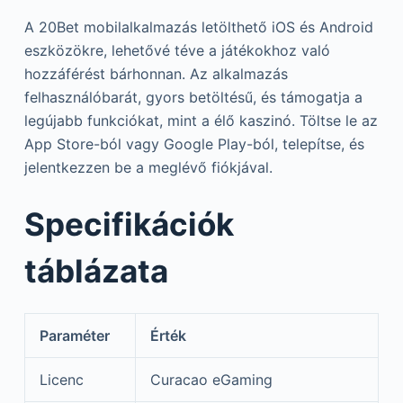
A 20Bet mobilalkalmazás letölthető iOS és Android
eszközökre, lehetővé téve a játékokhoz való
hozzáférést bárhonnan. Az alkalmazás
felhasználóbarát, gyors betöltésű, és támogatja a
legújabb funkciókat, mint a élő kaszinó. Töltse le az
App Store-ból vagy Google Play-ból, telepítse, és
jelentkezzen be a meglévő fiókjával.
Specifikációk
táblázata
Paraméter
Érték
Licenc
Curacao eGaming