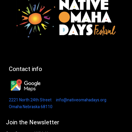
Contact info
2221 North 24th Street
info@nativeomahadays.org
Omaha Nebraska 68110
Join the Newsletter