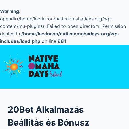
S
Warning
:
k
opendir(/home/kevincon/nativeomahadays.org/wp-
i
content/mu-plugins): Failed to open directory: Permission
p
denied in
/home/kevincon/nativeomahadays.org/wp-
t
includes/load.php
on line
981
o
c
o
n
t
e
n
t
20Bet Alkalmazás
Beállítás és Bónusz