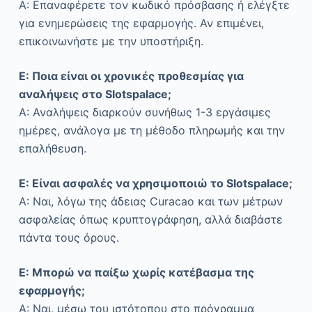
Α: Επαναφέρετε τον κωδικό πρόσβασης ή ελέγξτε
για ενημερώσεις της εφαρμογής. Αν επιμένει,
επικοινωνήστε με την υποστήριξη.
Ε: Ποια είναι οι χρονικές προθεσμίας για
αναλήψεις στο Slotspalace;
Α: Αναλήψεις διαρκούν συνήθως 1-3 εργάσιμες
ημέρες, ανάλογα με τη μέθοδο πληρωμής και την
επαλήθευση.
Ε: Είναι ασφαλές να χρησιμοποιώ το Slotspalace;
Α: Ναι, λόγω της άδειας Curacao και των μέτρων
ασφαλείας όπως κρυπτογράφηση, αλλά διαβάστε
πάντα τους όρους.
Ε: Μπορώ να παίξω χωρίς κατέβασμα της
εφαρμογής;
Α: Ναι, μέσω του ιστότοπου στο πρόγραμμα