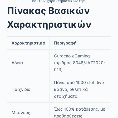
και των χαρακτηριστικών της.
Πίνακας Βασικών
Χαρακτηριστικών
Χαρακτηριστικό
Περιγραφή
Curacao eGaming
Άδεια
(αριθμός 8048/JAZ2020-
013)
Πάνω από 1000 slot, live
Παιχνίδια
καζίνο, αθλητικά
στοιχήματα
Έως 100% κατάθεσης, με
Μπόνους
προϋποθέσεις