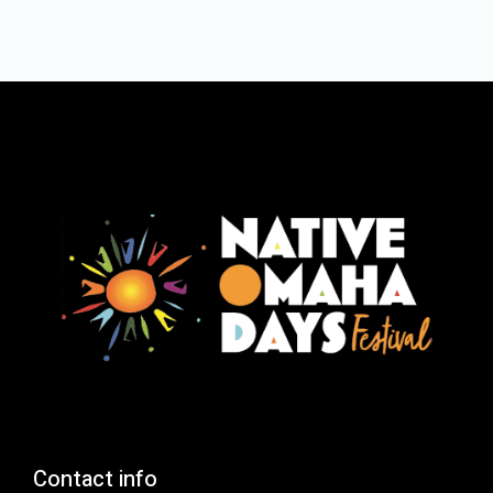
Contact info