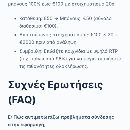
μπόνους 100% έως €100 με στοιχηματισμό 20x:
Κατάθεση: €50 → Μπόνους: €50 (σύνολο
διαθέσιμο: €100).
Απαιτούμενος στοιχηματισμός: €100 × 20 =
€2000 πριν από ανάληψη.
Συμβουλή: Επιλέξτε παιχνίδια με υψηλό RTP
(π.χ., πάνω από 96%) για να μεγιστοποιήσετε
τις πιθανότητες ολοκλήρωσης.
Συχνές Ερωτήσεις
(FAQ)
Ε: Πώς αντιμετωπίζω προβλήματα σύνδεσης
στην εφαρμογή;