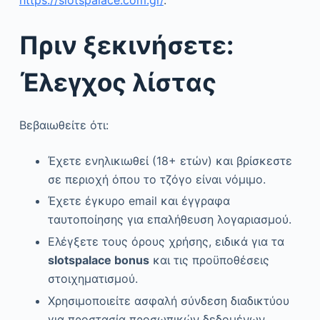
https://slotspalace.com.gr/
.
Πριν ξεκινήσετε:
Έλεγχος λίστας
Βεβαιωθείτε ότι:
Έχετε ενηλικιωθεί (18+ ετών) και βρίσκεστε
σε περιοχή όπου το τζόγο είναι νόμιμο.
Έχετε έγκυρο email και έγγραφα
ταυτοποίησης για επαλήθευση λογαριασμού.
Ελέγξετε τους όρους χρήσης, ειδικά για τα
slotspalace bonus
και τις προϋποθέσεις
στοιχηματισμού.
Χρησιμοποιείτε ασφαλή σύνδεση διαδικτύου
για προστασία προσωπικών δεδομένων.