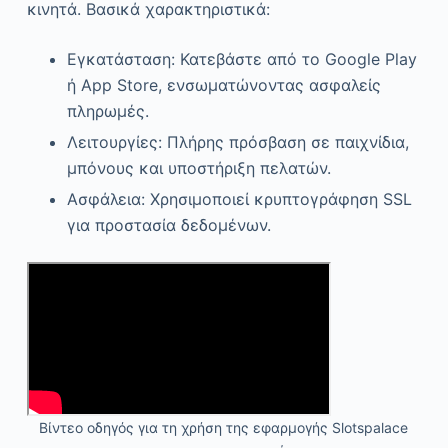
κινητά. Βασικά χαρακτηριστικά:
Εγκατάσταση: Κατεβάστε από το Google Play
ή App Store, ενσωματώνοντας ασφαλείς
πληρωμές.
Λειτουργίες: Πλήρης πρόσβαση σε παιχνίδια,
μπόνους και υποστήριξη πελατών.
Ασφάλεια: Χρησιμοποιεί κρυπτογράφηση SSL
για προστασία δεδομένων.
Βίντεο οδηγός για τη χρήση της εφαρμογής Slotspalace